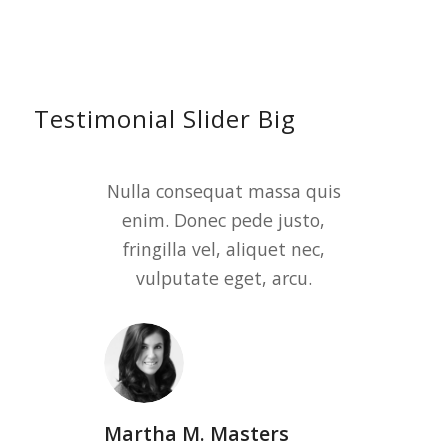
Testimonial Slider Big
Nulla consequat massa quis
In enim justo, rhoncus ut,
enim. Donec pede justo,
imperdiet a, venenatis
vitae, justo. Nullam dictum
fringilla vel, aliquet nec,
felis eu pede mollis pretium.
vulputate eget, arcu.
Anna Vandana
CEO
–
Media Wiki
Martha M. Masters