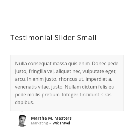
Testimonial Slider Small
Nulla consequat massa quis enim. Donec pede
In enim justo, rhoncus ut, imperdiet a,
justo, fringilla vel, aliquet nec, vulputate eget,
venenatis vitae, justo. Nullam dictum felis eu
arcu. In enim justo, rhoncus ut, imperdiet a,
pede mollis pretium. Integer tincidunt. Cras
venenatis vitae, justo. Nullam dictum felis eu
dapibus.
pede mollis pretium. Integer tincidunt. Cras
dapibus.
Anna Vandana
CEO
–
Media Wiki
Martha M. Masters
Marketing
–
WikiTravel