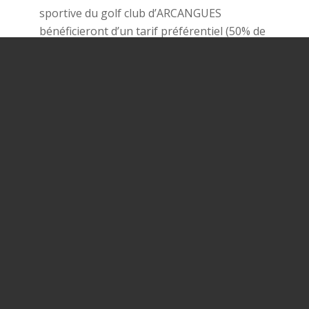
sportive du golf club d’ARCANGUES
bénéficieront d’un tarif préférentiel (50% de
réduction sur les frais d’inscription sur
présentation de la carte de membre).
Coeur de Frais
:
réduction de 10% sur
l’ensemble du magasin.
Studio à Lunettes
:
réduction de 15% sur
lunettes et montures ( sauf lentilles et produits
à lentilles)
Laboratoires de Biarritz
: réduction de 10% sur
le site avec le code : GOLFARCANGUES10
Carrément Fleurs
: réduction de 5%