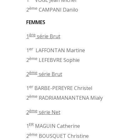
1
VOGE Jean Michel
ème
2
CAMPANI Danilo
FEMMES
ère
1
série Brut
er
1
LAFFONTAN Martine
ème
2
LEFEBVRE Sophie
ème
2
série Brut
er
1
BARBE-PEREYRE Christel
ème
2
RADRIAMANANTENA Mialy
ème
2
série Net
ER
1
MAGUIN Catherine
ème
2
BOUSQUET Christine