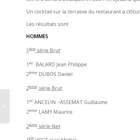
Un cocktail sur la terrasse du restaurant a clôtur
Les résultats sont
HOMMES
ère
1
série Brut
er
1
BALARD Jean Philippe
ème
2
DUBOS Daniel
ème
2
série Brut
er
1
ANCELIN –ASSEMAT Guillaume
Rencontre à Moliets
ème
2
LAMY Maurice
ème
2
série Net
ER