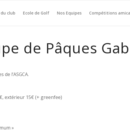
 du club
Ecole de Golf
Nos Equipes
Compétitions amica
pe de Pâques Gabo
es de l’ASGCA.
extérieur 15€ (+ greenfee)
ximum »