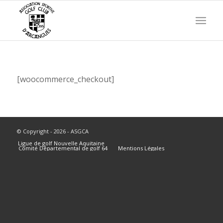
[woocommerce_checkout]
© Copyright - 2026 - ASGCA
Ligue de golf Nouvelle Aquitaine
Comité Départemental de golf 64
Mentions Légales